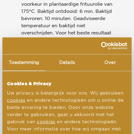
voorkeur in plantaardige frituurolie van
175°C. Baktijd ontdooid: 6 min. Baktijd
bevroren: 10 minuten. Geadviseerde
temperatuur en baktijd niet
overschrijden. Voor het beste resultaat
niet teveel producten tegelijk bakken.
Toestemming
Details
Over
Ingrediënten
Water, paneermeel (bloem (bevat
Cookies & Privacy
tarwe
), gist, zout), bloem (bevat
tarwe
), jackfruit 11%, plantaardige oliën
Uw privacy is belangrijk voor ons. Wij gebruiken
(palm, zonnebloem, koolzaad),
cookies
en andere technologieën om u online de
verdikkingsmiddelen: arabische gom,
beste ervaring te bieden. Door onze website
agaragar, johannesbroodpitmeel,
verder te gebruiken, gaat u akkoord met het
xanthaangom, carrageen en
gebruik van
cookies
en andere technologieën.
guarpitmeel, ui, zout, natuurlijk aroma
Voor meer informatie over hoe wij omgaan met